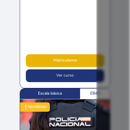
Matricularme
Ver curso
Escala básica
EB43
NOVEDAD