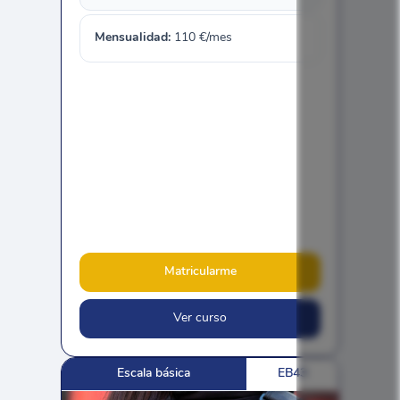
Mensualidad:
110
€/mes
Matricularme
Ver curso
Escala básica
EB43