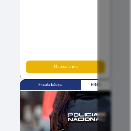
Matricularme
Escala básica
EB44