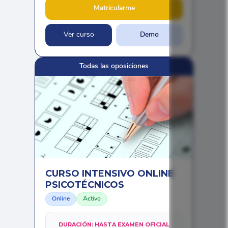
Matricularme
Ver curso
Demo
Todas las oposiciones
CURSO INTENSIVO ONLINE
PSICOTÉCNICOS
Online
Activo
DURACIÓN:
HASTA EXAMEN OFICIAL