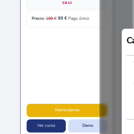
EB43
Precio:
199
€
99 €
Pago único
Ca
Matricularme
Ver curso
Demo