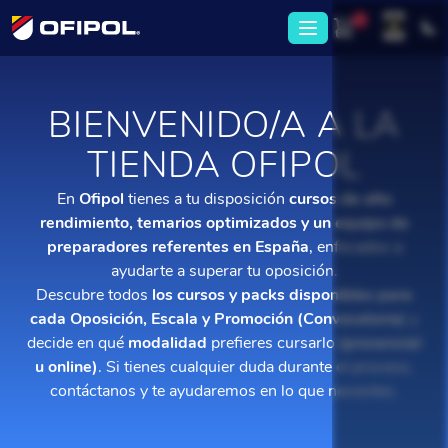
1
BIENVENIDO/A A LA
TIENDA OFIPOL
En
Ofipol
tienes a tu disposición
cursos de alto
rendimiento, temarios optimizados y un equipo de
preparadores referentes en España
, enfocados a
ayudarte a superar tu oposición.
Descubre todos
los cursos y packs disponibles para
cada Oposición, Escala y Promoción (Convocatoria)
y
decide en qué
modalidad
prefieres cursarlo
(presencial
u online)
. Si tienes cualquier duda durante el proceso,
contáctanos y te ayudaremos en lo que necesites.