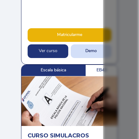
Matricularme
Ver curso
Demo
Escala básica
EB43
CURSO SIMULACROS