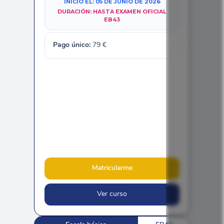
INICIO EL:
05 DE JUNIO DE 2026
DURACIÓN:
HASTA EXAMEN OFICIAL
EB43
Pago único:
79
€
Matricularme
Ver curso