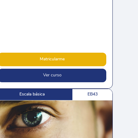
Matricularme
Ver curso
Escala básica
EB43