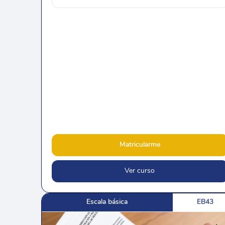
Matricularme
Ver curso
Escala básica
EB43