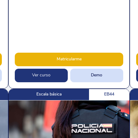
Matricularme
Ver curso
Demo
Escala básica
EB44