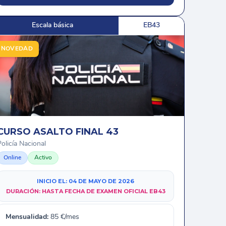
Escala básica
EB43
NOVEDAD
CURSO ASALTO FINAL 43
olicía Nacional
Online
Activo
INICIO EL:
04 DE MAYO DE 2026
DURACIÓN:
HASTA FECHA DE EXAMEN OFICIAL EB43
Mensualidad:
85
€/mes